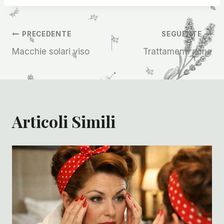
Navigazione
PRECEDENTE
SEGUENTE
Macchie solari viso
Trattamenti acne
Articoli
Articoli Simili