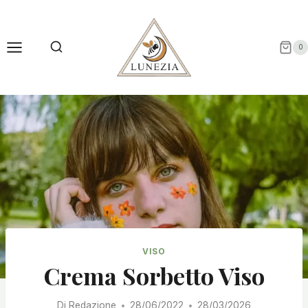
Salta
al
contenuto
0
VISO
Crema Sorbetto Viso
Di
Redazione
28/06/2022
28/03/2026