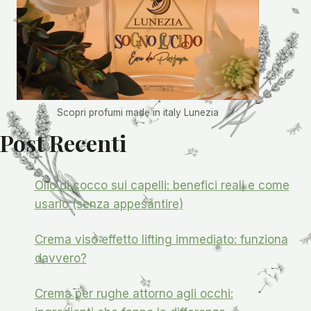
Scopri profumi made in italy Lunezia
Post Recenti
Olio di cocco sui capelli: benefici reali e come
usarlo (senza appesantire)
Crema viso effetto lifting immediato: funziona
davvero?
Crema per rughe attorno agli occhi: