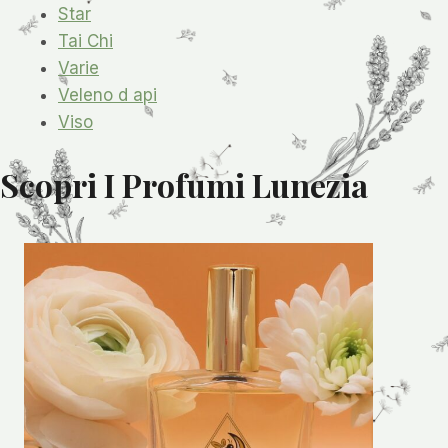
Star
Tai Chi
Varie
Veleno d api
Viso
Scopri I Profumi Lunezia