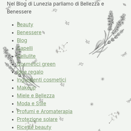
Nel Blog di Lunezia parliamo di Bellezza e
Benessere
Beauty
Benessere
Blog
Capelli
Cellulite
Cosmetici green
Idee regalo
Ingredienti cosmetici
Makeup
Miele e Bellezza
Moda e Stile
Profumi e Aromaterapia
Protezione solare
Ricette beauty